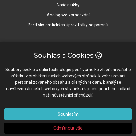
Naše služby
Analogové zpracování
Portfolio grafických úprav fotky na pomník
Rychlý Kontakt
Souhlas s Cookies
Vavrečkova 5673, 76001 Zlín
Soubory cookie a další technologie používáme ke zlepšení vašeho
zážitku z prohlížení našich webových stránek, k zobrazování
603 196 634 / 577 922 102
personalizovaného obsahu a cílených reklam, k analýze
návštěvnosti našich webových stránek a k pochopení toho, odkud
info@fotopixel.cz
naši návštěvníci přicházejí.
Po-Pá: 8:30-16:00
Souhlasím
Odmítnout vše