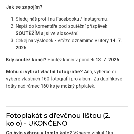
Jak se zapojím?
Sleduj náš profil na Facebooku / Instagramu.
Napiš do komentáře pod soutěžní příspěvek
SOUTĚŽÍM
a jsi ve slosování.
Čekej na výsledek - vítěze oznámíme v úterý
14. 7.
2026
.
Kdy soutěž končí?
Soutěž končí v pondělí
13. 7. 2026
.
Mohu si vybrat vlastní fotografie?
Ano, výherce si
vybere vlastních 160 fotografií pro album. Za doplňkové
fotky nad rámec 160 ks je možný příplatek.
Fotoplakát s dřevěnou lištou (2.
kolo) - UKONČENO
Co bylo výhrou v tomto kole?
Výherce získal 1ks