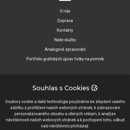
O nás
Doprava
Kontakty
Naše služby
Analogové zpracování
Portfolio grafických úprav fotky na pomník
Rychlý Kontakt
Souhlas s Cookies
Vavrečkova 5673, 76001 Zlín
Soubory cookie a další technologie používáme ke zlepšení vašeho
zážitku z prohlížení našich webových stránek, k zobrazování
603 196 634 / 577 922 102
personalizovaného obsahu a cílených reklam, k analýze
návštěvnosti našich webových stránek a k pochopení toho, odkud
info@fotopixel.cz
naši návštěvníci přicházejí.