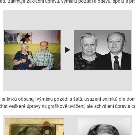
tů zahrnuje základní úpravu, výměnu pozadí a oděvu, spolu s pří
snímků obsahují výměnu pozadí a šatů, usazení snímků dle doml
at veškeré úpravy na grafikově uvážení, ale schválení úprav a c