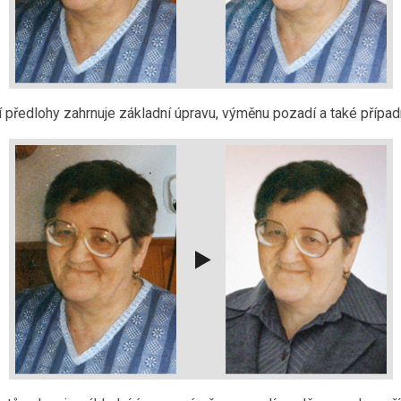
předlohy zahrnuje základní úpravu, výměnu pozadí a také případn