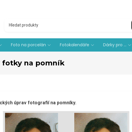
Foto na porcelán
Fotokalendáře
Dárky pro ...
v fotky na pomník
ckých úprav fotografií na pomníky.