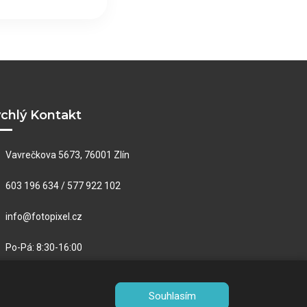
chlý Kontakt
Vavrečkova 5673, 76001 Zlín
603 196 634 / 577 922 102
info@fotopixel.cz
Po-Pá: 8:30-16:00
Souhlasím