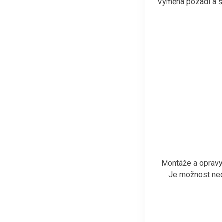
Výměna pozadí a ša
Montáže a opravy 
Je možnost nech