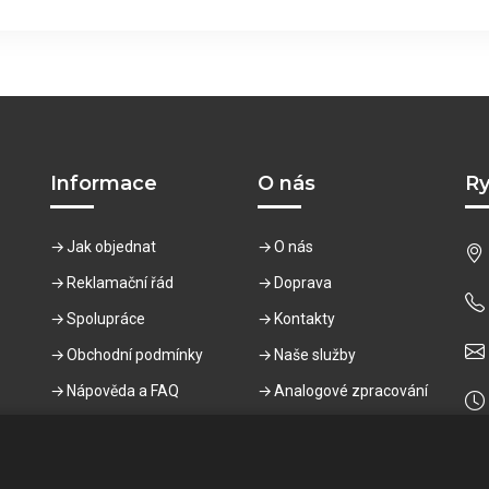
Informace
O nás
Ry
Jak objednat
O nás
Reklamační řád
Doprava
Spolupráce
Kontakty
Obchodní podmínky
Naše služby
Nápověda a FAQ
Analogové zpracování
LETNÍ SOUTĚŽ
Portfolio grafických
úprav fotky na pomník