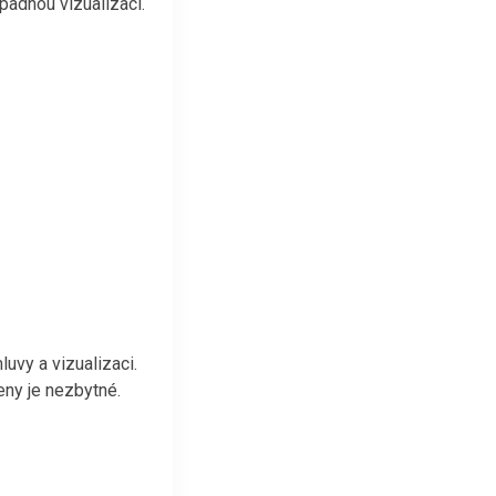
padnou vizualizací.
uvy a vizualizaci.
eny je nezbytné.