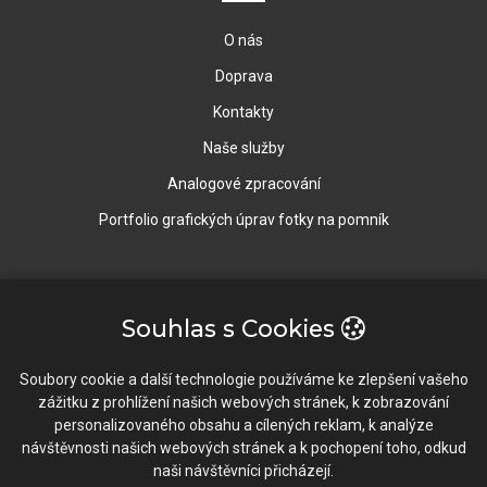
O nás
Doprava
Kontakty
Naše služby
Analogové zpracování
Portfolio grafických úprav fotky na pomník
Rychlý Kontakt
Souhlas s Cookies
Vavrečkova 5673, 76001 Zlín
Soubory cookie a další technologie používáme ke zlepšení vašeho
zážitku z prohlížení našich webových stránek, k zobrazování
603 196 634 / 577 922 102
personalizovaného obsahu a cílených reklam, k analýze
návštěvnosti našich webových stránek a k pochopení toho, odkud
info@fotopixel.cz
naši návštěvníci přicházejí.