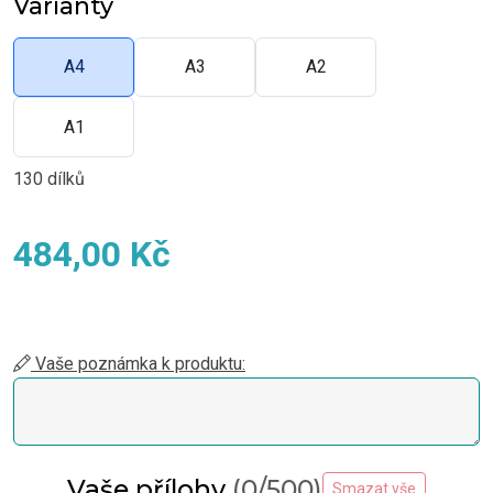
Varianty
A4
A3
A2
A1
130 dílků
484,00 Kč
Vaše poznámka k produktu:
Vaše přílohy
(0/500)
Smazat vše