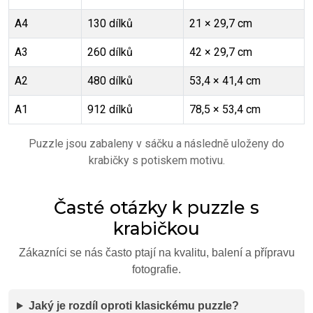
A4
130 dílků
21 × 29,7 cm
A3
260 dílků
42 × 29,7 cm
A2
480 dílků
53,4 × 41,4 cm
A1
912 dílků
78,5 × 53,4 cm
Puzzle jsou zabaleny v sáčku a následně uloženy do
krabičky s potiskem motivu.
Časté otázky k puzzle s
krabičkou
Zákazníci se nás často ptají na kvalitu, balení a přípravu
fotografie.
Jaký je rozdíl oproti klasickému puzzle?