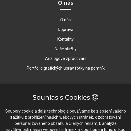
O nás
O nás
Doprava
Kontakty
Naše služby
Analogové zpracování
Portfolio grafických úprav fotky na pomník
Rychlý Kontakt
Souhlas s Cookies
Vavrečkova 5673, 76001 Zlín
Soubory cookie a další technologie používáme ke zlepšení vašeho
zážitku z prohlížení našich webových stránek, k zobrazování
603 196 634 / 577 922 102
personalizovaného obsahu a cílených reklam, k analýze
návštěvnosti našich webových stránek a k pochopení toho, odkud