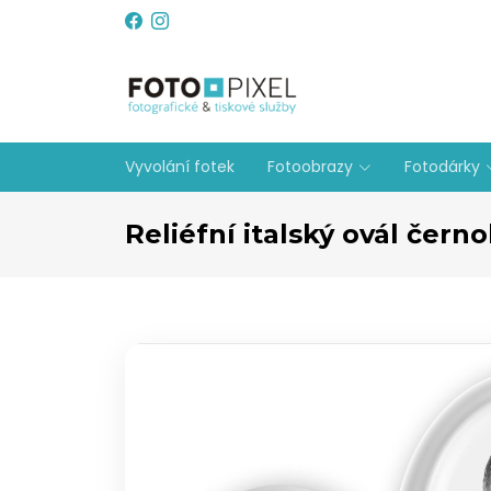
Vyvolání fotek
Fotoobrazy
Fotodárky
Reliéfní italský ovál černo