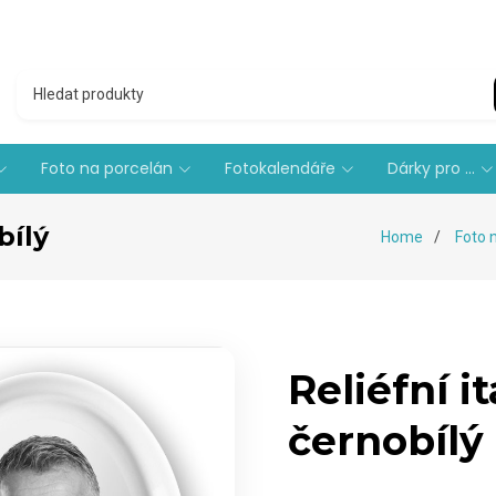
Foto na porcelán
Fotokalendáře
Dárky pro ...
bílý
Home
Foto 
Reliéfní i
černobílý