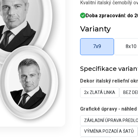
Kvalitní italský černobílý o
Doba zpracování: do 2
Varianty
7x9
8x10
Specifikace varian
Dekor italský reliefní okr
2x ZLATÁ LINKA
BEZ D
Grafické úpravy - náhled
ZÁKLADNÍ ÚPRAVA PŘEDL
VÝMĚNA POZADÍ A ŠATŮ