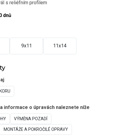
vál s reliéfním profilem
0 dnů
9x11
11x14
ty
aj
EKORU
 a informace o úpravách naleznete níže
OHY
VÝMĚNA POZADÍ
MONTÁŽE A POKROČILÉ OPRAVY