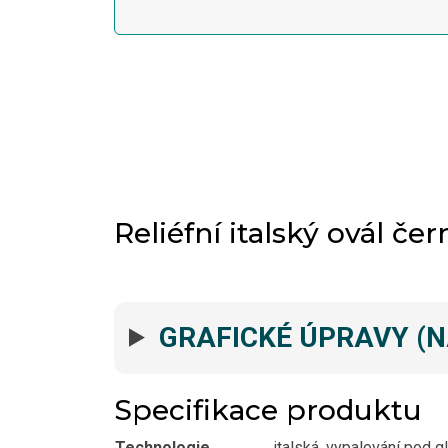
Reliéfní italský ovál čer
GRAFICKÉ ÚPRAVY (
Specifikace produktu
Technologie
italská, vypalování pod g