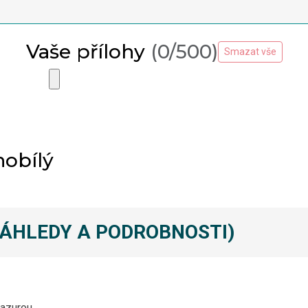
Vaše přílohy
(0/500)
Smazat vše
nobílý
NÁHLEDY A PODROBNOSTI)
lazurou