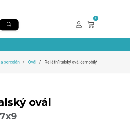
0
na porcelán
Ovál
Reliéfní italský ovál černobílý
talský ovál
7x9