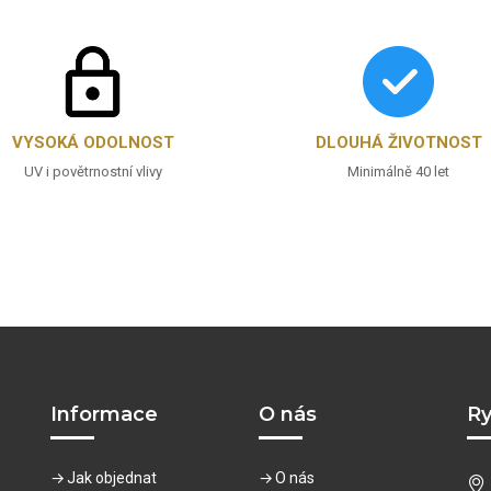
VYSOKÁ ODOLNOST
DLOUHÁ ŽIVOTNOST
UV i povětrnostní vlivy
Minimálně 40 let
Informace
O nás
Ry
Jak objednat
O nás